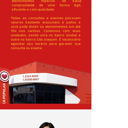
atendimentos médicos de baixa
complexidade de uma forma ágil,
eficiente e com qualidade.
Todas as consultas e exames possuem
valores bastante acessíveis e justos e
você pode dividir os atendimentos em até
10x nos cartões. Contamos com duas
unidades, sendo uma no bairro Jundiaí e
outra no bairro São Joaquim. É necessário
agendar seu horário para garantir sua
consulta ou exame.