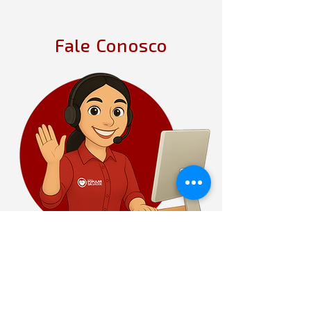
Fale Conosco
Whats App
Atendimento 7 dias por
semana de forma prática na
palma da sua mão.
(62) 99239-3879