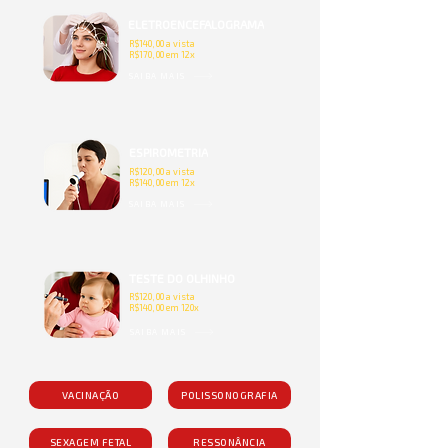
ELETROENCEFALOGRAMA
R$140,00 a vista
R$170,00 em 12x
SAIBA MAIS
ESPIROMETRIA
R$120,00 a vista
R$140,00 em 12x
SAIBA MAIS
TESTE DO OLHINHO
R$120,00 a vista
R$140,00 em 120x
SAIBA MAIS
VACINAÇÃO
POLISSONOGRAFIA
SEXAGEM FETAL
RESSONÂNCIA