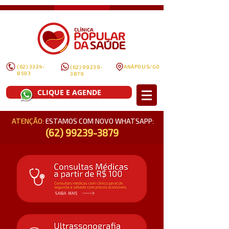
(62) 3324-
ANÁPOLIS/GO
(62) 99239-
8593
3879
CLIQUE E AGENDE
ATENÇÃO:
ESTAMOS COM NOVO WHATSAPP:
(62) 99239-3879
SAIBA MAIS