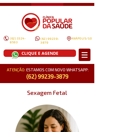
(62) 3324-
ANÁPOLIS/GO
(62) 99239-
8593
3879
CLIQUE E AGENDE
ATENÇÃO:
ESTAMOS COM NOVO WHATSAPP:
(62) 99239-3879
Sexagem Fetal