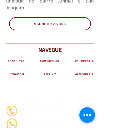
unidade do bairro Jundiaí e São
Joaquim.
AGENDAR AGORA
NAVEGUE
CONSULTAS
PAPANICOLAU
COLPOSCOPIA
ULTRASSOM
BETA HCG
MAMOGRAFIA
Deseja falar conosco?
(62) 3324-8593
(62) 99239-3879
(62) 99563-4156