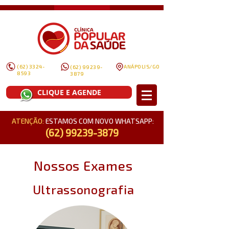
(62) 3324-
ANÁPOLIS/GO
(62) 99239-
8593
3879
CLIQUE E AGENDE
ATENÇÃO:
ESTAMOS COM NOVO WHATSAPP:
(62) 99239-3879
Nossos Exames
Ultrassonografia