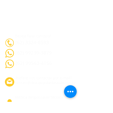
Deseja falar conosco?
(62) 3324-8593
(62) 99239-3879
(62) 99563-4156
Prefere nos contactar por e-mail?
contato@clinicapopulardasaude.com.br
Médica Responsável Técnica
Dra. Taynara Cardoso P. de Araújo
CRMGO - 17.663