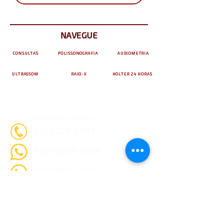
NAVEGUE
CONSULTAS
POLISSONOGRAFIA
AUDIOMETRIA
ULTRASSOM
RAIO-X
HOLTER 24 HORAS
Deseja falar conosco?
(62) 3324-8593
(62) 99239-3879
(62) 99563-4156
Prefere nos contactar por e-mail?
contato@clinicapopulardasaude.com.br