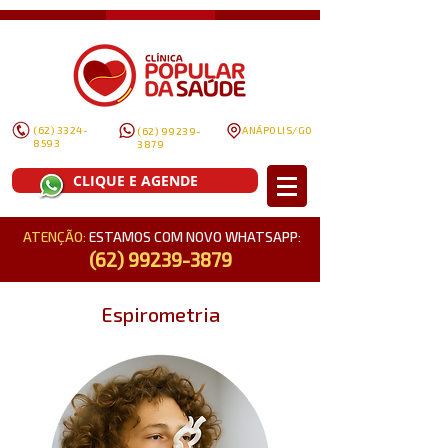
(62) 3324-
ANÁPOLIS/GO
(62) 99239-
8593
3879
CLIQUE E AGENDE
ATENÇÃO:
ESTAMOS COM NOVO WHATSAPP:
(62) 99239-3879
Espirometria