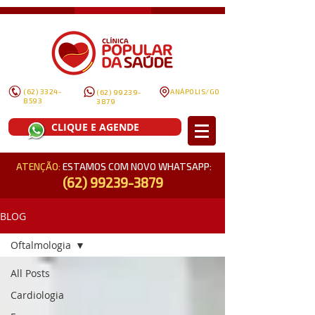
(62) 3324-
ANÁPOLIS/GO
(62) 99239-
8593
3879
CLIQUE E AGENDE
ATENÇÃO:
ESTAMOS COM NOVO WHATSAPP:
(62) 99239-3879
BLOG
Oftalmologia
All Posts
Cardiologia